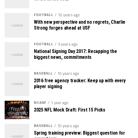
FOOTBALL
10 years ago
With new perspective and no regrets, Charlie
Strong forges ahead at USF
FOOTBALL
9 years ago
National Signing Day 2017: Recapping the
biggest news, commitments
BASEBALL
10 years ago
2016 free agency tracker: Keep up with every
player signing
NCAAF
1 year ago
2025 NFL Mock Draft: First 15 Picks
BASEBALL
10 years ago
Spring training preview: Biggest question for